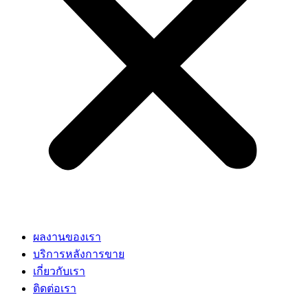
ผลงานของเรา
บริการหลังการขาย
เกี่ยวกับเรา
ติดต่อเรา