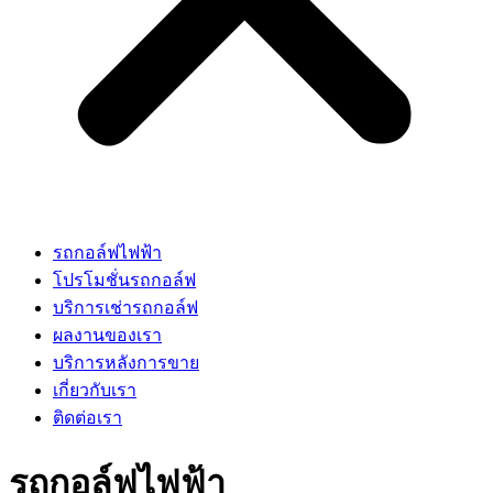
รถกอล์ฟไฟฟ้า
โปรโมชั่นรถกอล์ฟ
บริการเช่ารถกอล์ฟ
ผลงานของเรา
บริการหลังการขาย
เกี่ยวกับเรา
ติดต่อเรา
รถกอล์ฟไฟฟ้า