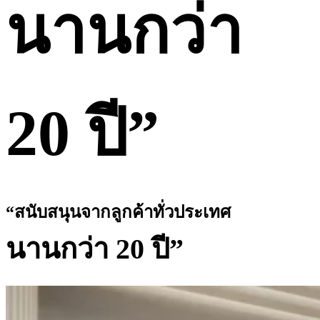
นานกว่า
20 ปี”
“สนับสนุนจากลูกค้าทั่วประเทศ
นานกว่า 20 ปี”