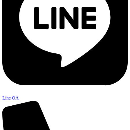
Line OA