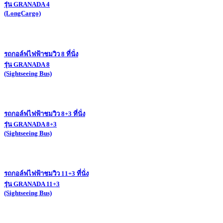
รุ่น GRANADA 4
(LongCargo)
รถกอล์ฟไฟฟ้าชมวิว 8 ที่นั่ง
รุ่น GRANADA 8
(Sightseeing Bus)
รถกอล์ฟไฟฟ้าชมวิว 8+3 ที่นั่ง
รุ่น GRANADA 8+3
(Sightseeing Bus)
รถกอล์ฟไฟฟ้าชมวิว 11+3 ที่นั่ง
รุ่น GRANADA 11+3
(Sightseeing Bus)