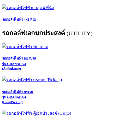
รถกอล์ฟไฟฟ้า 4+2 ที่นั่ง
รถกอล์ฟเอกนกประสงค์
(UTILITY)
รถกอล์ฟไฟฟ้า พยาบาล
รุ่น GRANADA 4
(Ambulance)
รถกอล์ฟไฟฟ้า กระบะ
รุ่น GRANADA 4
(LongPick-up)