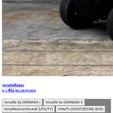
รถกอล์ฟมือสอง
6+2 ที่นั่ง รุ่น GRANADA
รถกอล์ฟ รุ่น GRANADA I
รถกอล์ฟ รุ่น GRANADA II
รถกอล์ฟเอกนกประสงค์ (UTILITY)
รถชมวิว (SIGHTSEEING BUS)