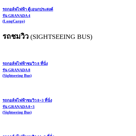
รถกอล์ฟไฟฟ้า ตู้เอนกประสงค์
รุ่น GRANADA 4
(LongCargo)
รถชมวิว
(SIGHTSEEING BUS)
รถกอล์ฟไฟฟ้าชมวิว 8 ที่นั่ง
รุ่น GRANADA 8
(Sightseeing Bus)
รถกอล์ฟไฟฟ้าชมวิว 8+3 ที่นั่ง
รุ่น GRANADA 8+3
(Sightseeing Bus)