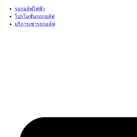
Skip
รถกอล์ฟไฟฟ้า
to
โปรโมชั่นรถกอล์ฟ
content
บริการเช่ารถกอล์ฟ