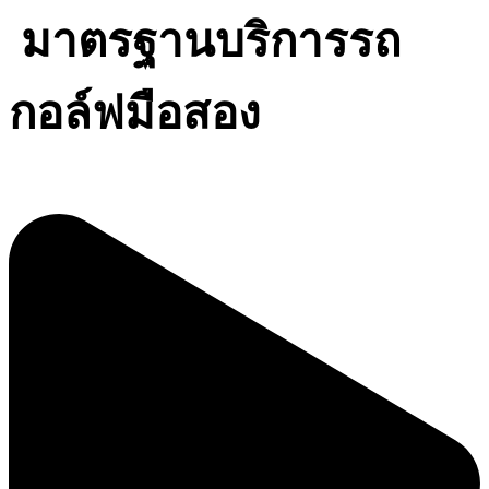
มาตรฐานบริการรถ
กอล์ฟมือสอง