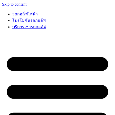
Skip to content
รถกอล์ฟไฟฟ้า
โปรโมชั่นรถกอล์ฟ
บริการเช่ารถกอล์ฟ