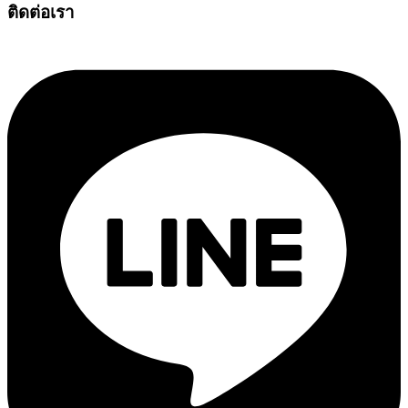
ติดต่อเรา