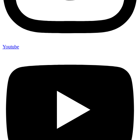
Youtube