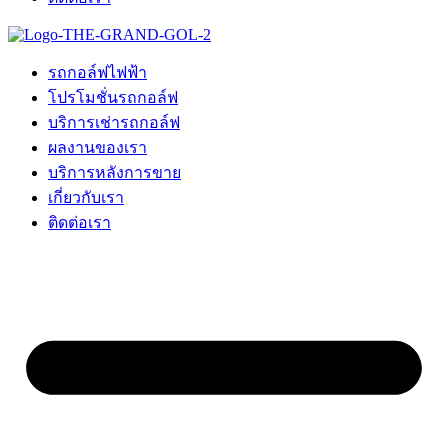
รถกอล์ฟไฟฟ้า
โปรโมชั่นรถกอล์ฟ
บริการเช่ารถกอล์ฟ
ผลงานของเรา
บริการหลังการขาย
เกี่ยวกับเรา
ติดต่อเรา