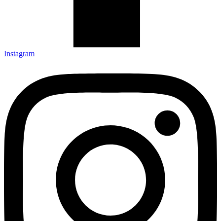
Instagram