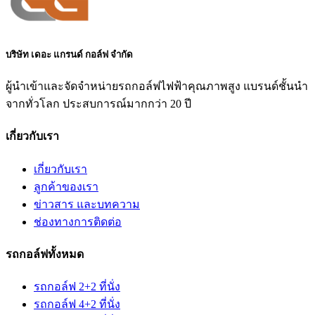
บริษัท เดอะ แกรนด์ กอล์ฟ จํากัด
ผู้นําเข้าและจัดจําหน่ายรถกอล์ฟไฟฟ้าคุณภาพสูง แบรนด์ชั้นนํา
จากทั่วโลก ประสบการณ์มากกว่า 20 ปี
เกี่ยวกับเรา
เกี่ยวกับเรา
ลูกค้าของเรา
ข่าวสาร และบทความ
ช่องทางการติดต่อ
รถกอล์ฟทั้งหมด
รถกอล์ฟ 2+2 ที่นั่ง
รถกอล์ฟ 4+2 ที่นั่ง