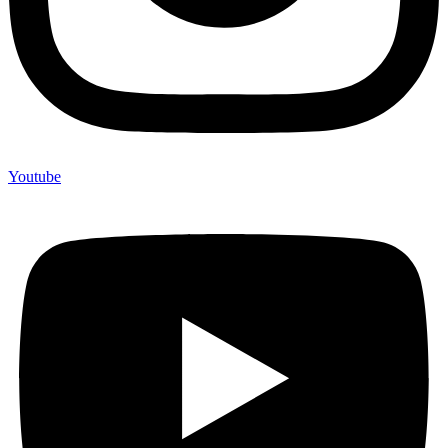
Youtube