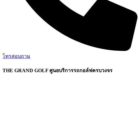
โทรสอบถาม
THE GRAND GOLF ศูนยบริการรถกอล์ฟครบวงจร