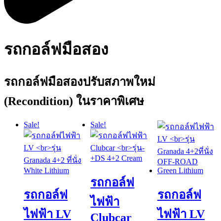
รถกอล์ฟมือสอง
รถกอล์ฟมือสองปรับสภาพใหม่
(Recondition) ในราคาพิเศษ
Sale!
Sale!
รถกอล์ฟ
รถกอล์ฟ
รถกอล์ฟ
ไฟฟ้า
ไฟฟ้า LV
ไฟฟ้า LV
Clubcar