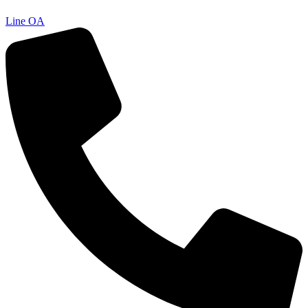
Line OA