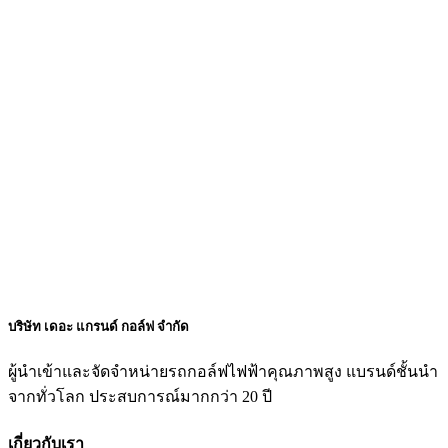
บริษัท เดอะ แกรนด์ กอล์ฟ จํากัด
ผู้นําเข้าและจัดจําหน่ายรถกอล์ฟไฟฟ้าคุณภาพสูง แบรนด์ชั้นนํา
จากทั่วโลก ประสบการณ์มากกว่า 20 ปี
เกี่ยวกับเรา