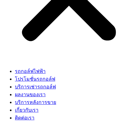
รถกอล์ฟไฟฟ้า
โปรโมชั่นรถกอล์ฟ
บริการเช่ารถกอล์ฟ
ผลงานของเรา
บริการหลังการขาย
เกี่ยวกับเรา
ติดต่อเรา