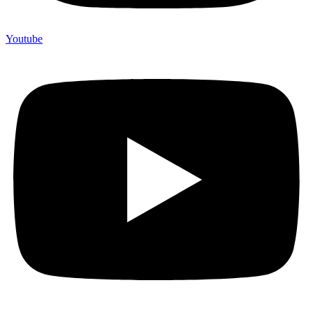
Youtube