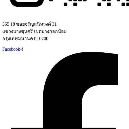
365 18 ซอยจรัญสนิทวงศ์ 31
แขวงบางขุนศรี เขตบางกอกน้อย
กรุงเทพมหานคร 10700
Facebook-f