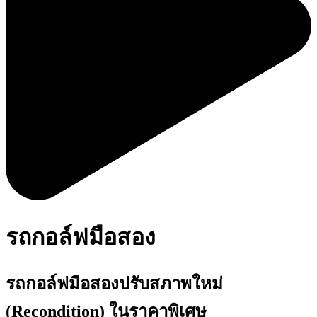
รถกอล์ฟมือสอง
รถกอล์ฟมือสองปรับสภาพใหม่
(Recondition) ในราคาพิเศษ