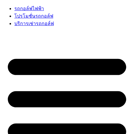
Skip
รถกอล์ฟไฟฟ้า
to
โปรโมชั่นรถกอล์ฟ
content
บริการเช่ารถกอล์ฟ