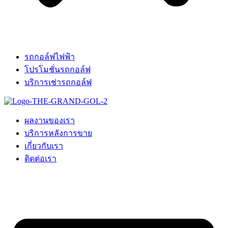
รถกอล์ฟไฟฟ้า
โปรโมชั่นรถกอล์ฟ
บริการเช่ารถกอล์ฟ
ผลงานของเรา
บริการหลังการขาย
เกี่ยวกับเรา
ติดต่อเรา