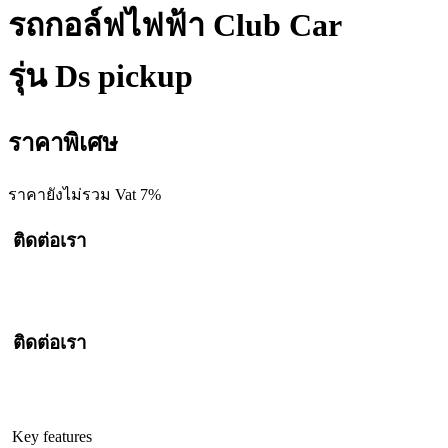
รถกอล์ฟไฟฟ้า Club Car
รุ่น Ds pickup
ราคาพิเศษ
ราคายังไม่รวม Vat 7%
ติดต่อเรา
ติดต่อเรา
Key features