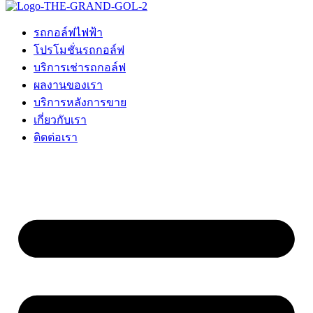
รถกอล์ฟไฟฟ้า
โปรโมชั่นรถกอล์ฟ
บริการเช่ารถกอล์ฟ
ผลงานของเรา
บริการหลังการขาย
เกี่ยวกับเรา
ติดต่อเรา