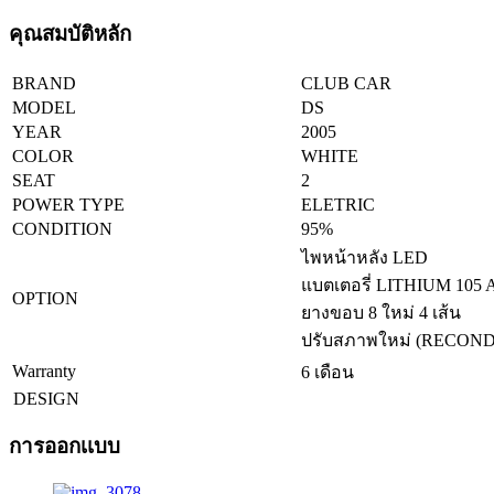
คุณสมบัติหลัก
BRAND
CLUB CAR
MODEL
DS
YEAR
2005
COLOR
WHITE
SEAT
2
POWER TYPE
ELETRIC
CONDITION
95%
ไพหน้าหลัง LED
แบตเตอรี่ LITHIUM 105
OPTION
ยางขอบ 8 ใหม่ 4 เส้น
ปรับสภาพใหม่ (RECOND
Warranty
6 เดือน
DESIGN
การออกเเบบ