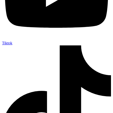
Tiktok