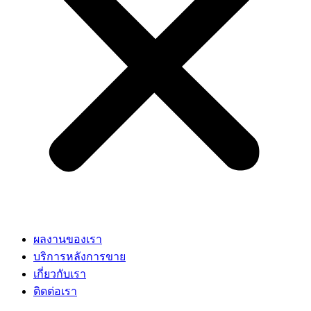
ผลงานของเรา
บริการหลังการขาย
เกี่ยวกับเรา
ติดต่อเรา