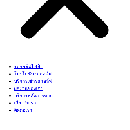
รถกอล์ฟไฟฟ้า
โปรโมชั่นรถกอล์ฟ
บริการเช่ารถกอล์ฟ
ผลงานของเรา
บริการหลังการขาย
เกี่ยวกับเรา
ติดต่อเรา