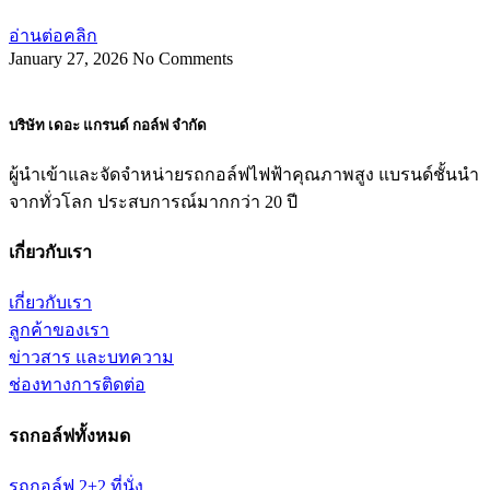
อ่านต่อคลิก
January 27, 2026
No Comments
บริษัท เดอะ แกรนด์ กอล์ฟ จํากัด
ผู้นําเข้าและจัดจําหน่ายรถกอล์ฟไฟฟ้าคุณภาพสูง แบรนด์ชั้นนํา
จากทั่วโลก ประสบการณ์มากกว่า 20 ปี
เกี่ยวกับเรา
เกี่ยวกับเรา
ลูกค้าของเรา
ข่าวสาร และบทความ
ช่องทางการติดต่อ
รถกอล์ฟทั้งหมด
รถกอล์ฟ 2+2 ที่นั่ง