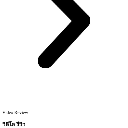
Video Review
วิดีโอ รีวิว