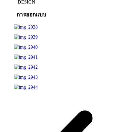
DESIGN
การออกเเบบ