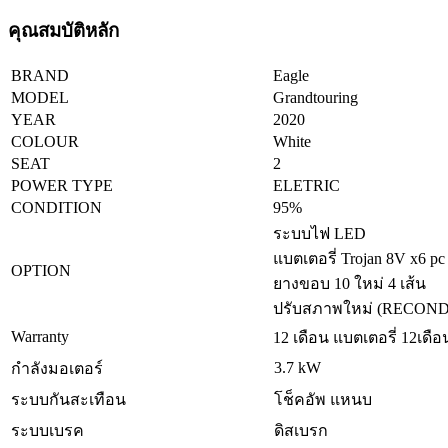
คุณสมบัติหลัก
BRAND
Eagle
MODEL
Grandtouring
YEAR
2020
COLOUR
White
SEAT
2
POWER TYPE
ELETRIC
CONDITION
95%
ระบบไฟ LED
แบตเตอรี่ Trojan 8V x6 pc
OPTION
ยางขอบ 10 ใหม่ 4 เส้น
ปรับสภาพใหม่ (RECOND
Warranty
12 เดือน แบตเตอรี่ 12เดือ
3.7 kW
กำลังมอเตอร์
ระบบกันสะเทือน
โช็คอัพ แหนบ
ระบบเบรค
ดิสเบรก