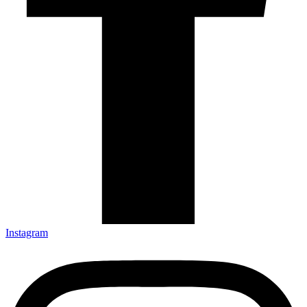
Instagram