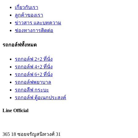
เกี่ยวกับเรา
ลูกค้าของเรา
ข่าวสาร และบทความ
ช่องทางการติดต่อ
รถกอล์ฟทั้งหมด
รถกอล์ฟ 2+2 ที่นั่ง
รถกอล์ฟ 4+2 ที่นั่ง
รถกอล์ฟ 6+2 ที่นั่ง
รถกอล์ฟพยาบาล
รถกอลืฟ กระบะ
รถกอล์ฟ ตู้อเนกประสงค์
Line Official
365 18 ซอยจรัญสนิทวงศ์ 31