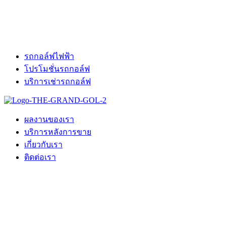
รถกอล์ฟไฟฟ้า
โปรโมชั่นรถกอล์ฟ
บริการเช่ารถกอล์ฟ
ผลงานของเรา
บริการหลังการขาย
เกี่ยวกับเรา
ติดต่อเรา