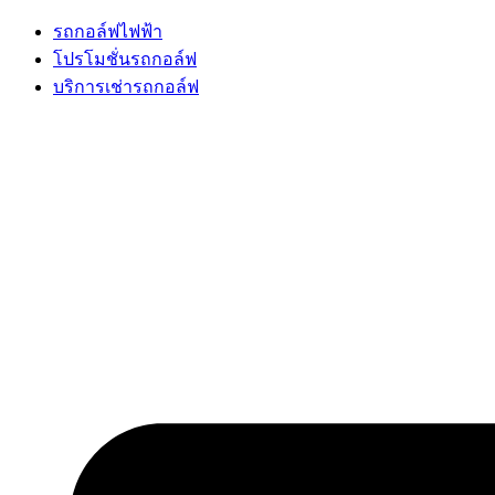
Skip
รถกอล์ฟไฟฟ้า
to
โปรโมชั่นรถกอล์ฟ
content
บริการเช่ารถกอล์ฟ