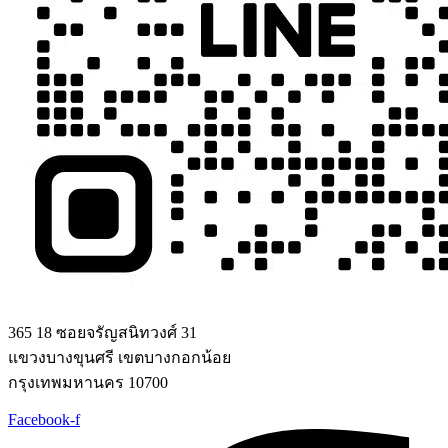
365 18 ซอยจรัญสนิทวงศ์ 31
แขวงบางขุนศรี เขตบางกอกน้อย
กรุงเทพมหานคร 10700
Facebook-f