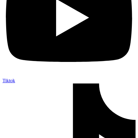
Tiktok