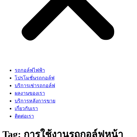
รถกอล์ฟไฟฟ้า
โปรโมชั่นรถกอล์ฟ
บริการเช่ารถกอล์ฟ
ผลงานของเรา
บริการหลังการขาย
เกี่ยวกับเรา
ติดต่อเรา
Tag:
การใช้งานรถกอล์ฟหน้า