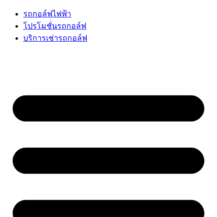
Skip
รถกอล์ฟไฟฟ้า
to
โปรโมชั่นรถกอล์ฟ
content
บริการเช่ารถกอล์ฟ