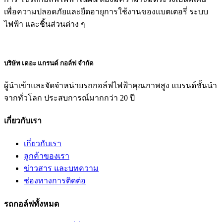
เพื่อความปลอดภัยและยืดอายุการใช้งานของแบตเตอรี่ ระบบ
ไฟฟ้า และชิ้นส่วนต่าง ๆ
บริษัท เดอะ แกรนด์ กอล์ฟ จํากัด
ผู้นําเข้าและจัดจําหน่ายรถกอล์ฟไฟฟ้าคุณภาพสูง แบรนด์ชั้นนํา
จากทั่วโลก ประสบการณ์มากกว่า 20 ปี
เกี่ยวกับเรา
เกี่ยวกับเรา
ลูกค้าของเรา
ข่าวสาร และบทความ
ช่องทางการติดต่อ
รถกอล์ฟทั้งหมด