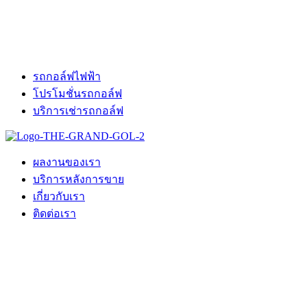
รถกอล์ฟไฟฟ้า
โปรโมชั่นรถกอล์ฟ
บริการเช่ารถกอล์ฟ
ผลงานของเรา
บริการหลังการขาย
เกี่ยวกับเรา
ติดต่อเรา