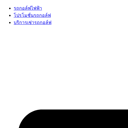
Skip
รถกอล์ฟไฟฟ้า
to
โปรโมชั่นรถกอล์ฟ
content
บริการเช่ารถกอล์ฟ