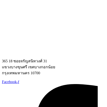
365 18 ซอยจรัญสนิทวงศ์ 31
แขวงบางขุนศรี เขตบางกอกน้อย
กรุงเทพมหานคร 10700
Facebook-f