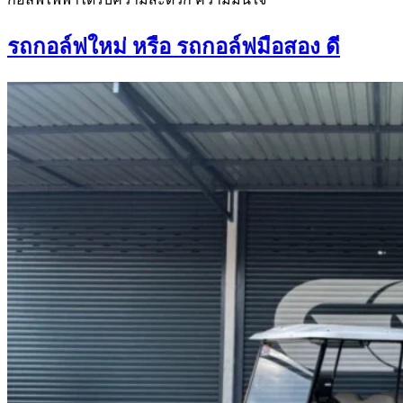
รถกอล์ฟใหม่ หรือ รถกอล์ฟมือสอง ดี