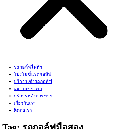
รถกอล์ฟไฟฟ้า
โปรโมชั่นรถกอล์ฟ
บริการเช่ารถกอล์ฟ
ผลงานของเรา
บริการหลังการขาย
เกี่ยวกับเรา
ติดต่อเรา
Tag:
รถกอล์ฟมือสอง