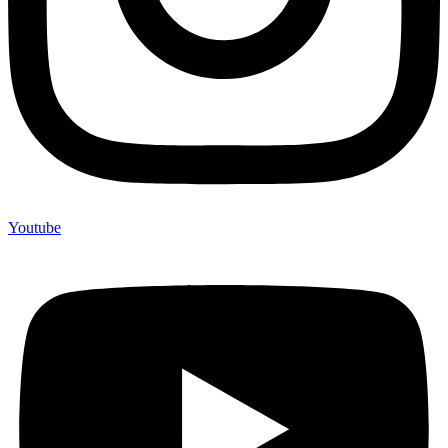
Youtube