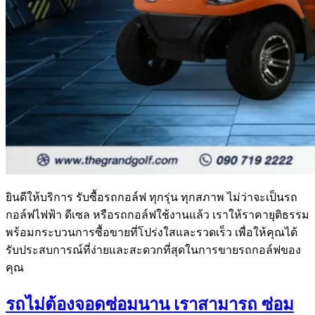
ยินดีให้บริการ รับซื้อรถกอล์ฟ ทุกรุ่น ทุกสภาพ ไม่ว่าจะเป็นรถ
กอล์ฟไฟฟ้า ดีเซล หรือรถกอล์ฟใช้งานแล้ว เราให้ราคายุติธรรม
พร้อมกระบวนการซื้อขายที่โปร่งใสและรวดเร็ว เพื่อให้คุณได้
รับประสบการณ์ที่ง่ายและสะดวกที่สุดในการขายรถกอล์ฟของ
คุณ
รถไม่ต้องจอดซ่อมนาน เราสามารถ ซ่อม