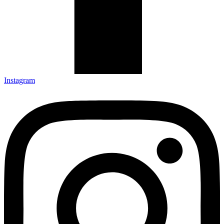
Instagram