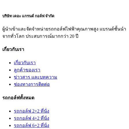
บริษัท เดอะ แกรนด์ กอล์ฟ จํากัด
ผู้นําเข้าและจัดจําหน่ายรถกอล์ฟไฟฟ้าคุณภาพสูง แบรนด์ชั้นนํา
จากทั่วโลก ประสบการณ์มากกว่า 20 ปี
เกี่ยวกับเรา
เกี่ยวกับเรา
ลูกค้าของเรา
ข่าวสาร และบทความ
ช่องทางการติดต่อ
รถกอล์ฟทั้งหมด
รถกอล์ฟ 2+2 ที่นั่ง
รถกอล์ฟ 4+2 ที่นั่ง
รถกอล์ฟ 6+2 ที่นั่ง