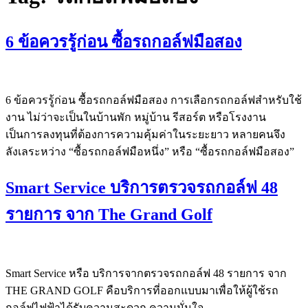
6 ข้อควรรู้ก่อน ซื้อรถกอล์ฟมือสอง
6 ข้อควรรู้ก่อน ซื้อรถกอล์ฟมือสอง การเลือกรถกอล์ฟสำหรับใช้
งาน ไม่ว่าจะเป็นในบ้านพัก หมู่บ้าน รีสอร์ต หรือโรงงาน
เป็นการลงทุนที่ต้องการความคุ้มค่าในระยะยาว หลายคนจึง
ลังเลระหว่าง “ซื้อรถกอล์ฟมือหนึ่ง” หรือ “ซื้อรถกอล์ฟมือสอง”
Smart Service บริการตรวจรถกอล์ฟ 48
รายการ จาก The Grand Golf
Smart Service หรือ บริการจากตรวจรถกอล์ฟ 48 รายการ จาก
THE GRAND GOLF คือบริการที่ออกแบบมาเพื่อให้ผู้ใช้รถ
กอล์ฟไฟฟ้าได้รับความสะดวก ความมั่นใจ