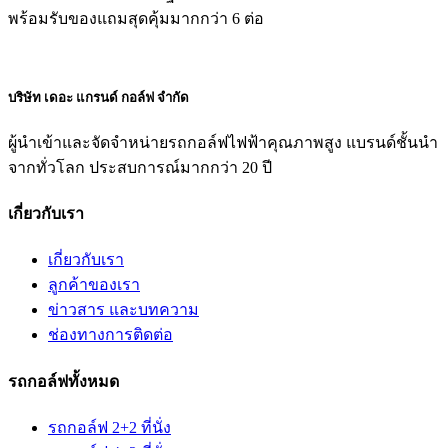
พร้อมรับของแถมสุดคุ้มมากกว่า 6 ต่อ
บริษัท เดอะ แกรนด์ กอล์ฟ จํากัด
ผู้นําเข้าและจัดจําหน่ายรถกอล์ฟไฟฟ้าคุณภาพสูง แบรนด์ชั้นนํา
จากทั่วโลก ประสบการณ์มากกว่า 20 ปี
เกี่ยวกับเรา
เกี่ยวกับเรา
ลูกค้าของเรา
ข่าวสาร และบทความ
ช่องทางการติดต่อ
รถกอล์ฟทั้งหมด
รถกอล์ฟ 2+2 ที่นั่ง