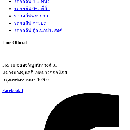
รถกอล์ฟ 4+2 ที่นั่ง
รถกอล์ฟ 6+2 ที่นั่ง
รถกอล์ฟพยาบาล
รถกอลืฟ กระบะ
รถกอล์ฟ ตู้อเนกประสงค์
Line Official
365 18 ซอยจรัญสนิทวงศ์ 31
แขวงบางขุนศรี เขตบางกอกน้อย
กรุงเทพมหานคร 10700
Facebook-f