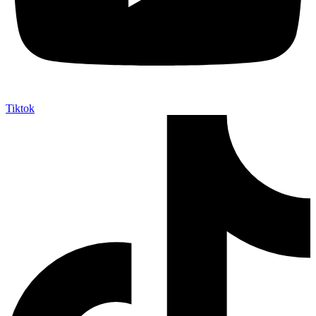
Tiktok