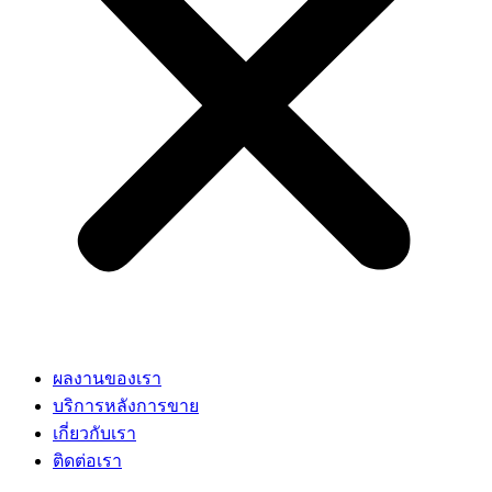
ผลงานของเรา
บริการหลังการขาย
เกี่ยวกับเรา
ติดต่อเรา