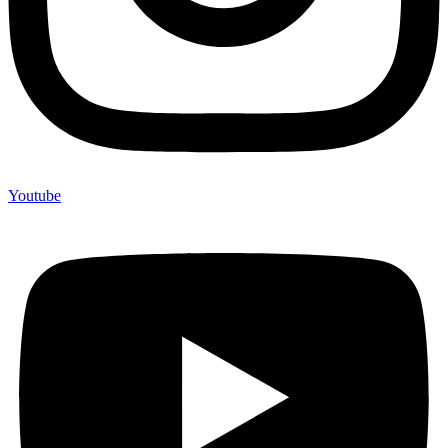
Youtube