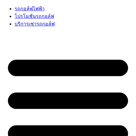
Skip
รถกอล์ฟไฟฟ้า
to
โปรโมชั่นรถกอล์ฟ
content
บริการเช่ารถกอล์ฟ