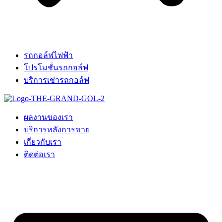
รถกอล์ฟไฟฟ้า
โปรโมชั่นรถกอล์ฟ
บริการเช่ารถกอล์ฟ
ผลงานของเรา
บริการหลังการขาย
เกี่ยวกับเรา
ติดต่อเรา