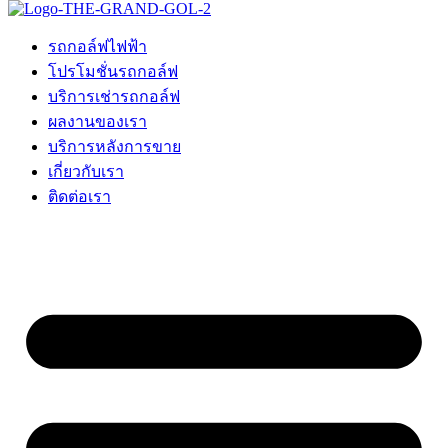
รถกอล์ฟไฟฟ้า
โปรโมชั่นรถกอล์ฟ
บริการเช่ารถกอล์ฟ
ผลงานของเรา
บริการหลังการขาย
เกี่ยวกับเรา
ติดต่อเรา