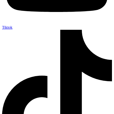
Tiktok