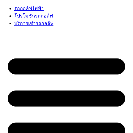
Skip
รถกอล์ฟไฟฟ้า
to
โปรโมชั่นรถกอล์ฟ
content
บริการเช่ารถกอล์ฟ