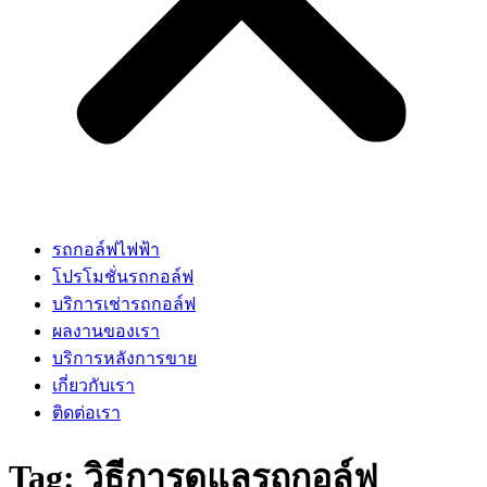
รถกอล์ฟไฟฟ้า
โปรโมชั่นรถกอล์ฟ
บริการเช่ารถกอล์ฟ
ผลงานของเรา
บริการหลังการขาย
เกี่ยวกับเรา
ติดต่อเรา
Tag:
วิธีการดูแลรถกอล์ฟ