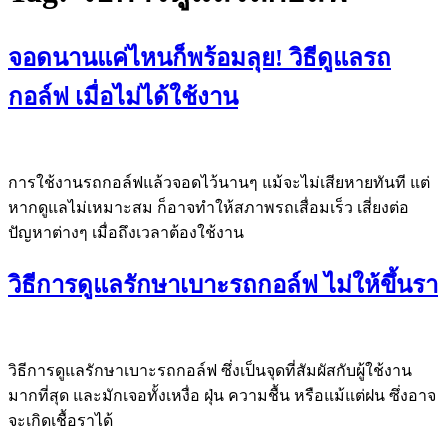
จอดนานแค่ไหนก็พร้อมลุย! วิธีดูแลรถ
กอล์ฟ เมื่อไม่ได้ใช้งาน
การใช้งานรถกอล์ฟแล้วจอดไว้นานๆ แม้จะไม่เสียหายทันที แต่
หากดูแลไม่เหมาะสม ก็อาจทำให้สภาพรถเสื่อมเร็ว เสี่ยงต่อ
ปัญหาต่างๆ เมื่อถึงเวลาต้องใช้งาน
วิธีการดูแลรักษาเบาะรถกอล์ฟ ไม่ให้ขึ้นรา
วิธีการดูแลรักษาเบาะรถกอล์ฟ ซึ่งเป็นจุดที่สัมผัสกับผู้ใช้งาน
มากที่สุด และมักเจอทั้งเหงื่อ ฝุ่น ความชื้น หรือแม้แต่ฝน ซึ่งอาจ
จะเกิดเชื้อราได้