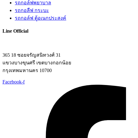
รถกอล์ฟพยาบาล
รถกอลืฟ กระบะ
รถกอล์ฟ ตู้อเนกประสงค์
Line Official
365 18 ซอยจรัญสนิทวงศ์ 31
แขวงบางขุนศรี เขตบางกอกน้อย
กรุงเทพมหานคร 10700
Facebook-f