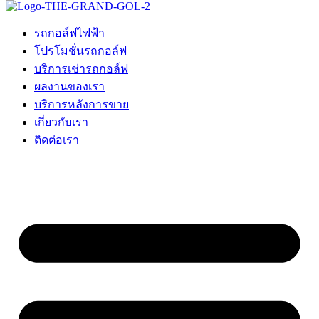
รถกอล์ฟไฟฟ้า
โปรโมชั่นรถกอล์ฟ
บริการเช่ารถกอล์ฟ
ผลงานของเรา
บริการหลังการขาย
เกี่ยวกับเรา
ติดต่อเรา