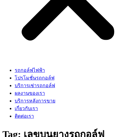
รถกอล์ฟไฟฟ้า
โปรโมชั่นรถกอล์ฟ
บริการเช่ารถกอล์ฟ
ผลงานของเรา
บริการหลังการขาย
เกี่ยวกับเรา
ติดต่อเรา
Tag:
เลขบนยางรถกอล์ฟ