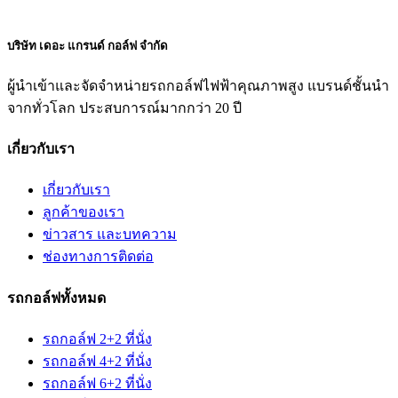
บริษัท เดอะ แกรนด์ กอล์ฟ จํากัด
ผู้นําเข้าและจัดจําหน่ายรถกอล์ฟไฟฟ้าคุณภาพสูง แบรนด์ชั้นนํา
จากทั่วโลก ประสบการณ์มากกว่า 20 ปี
เกี่ยวกับเรา
เกี่ยวกับเรา
ลูกค้าของเรา
ข่าวสาร และบทความ
ช่องทางการติดต่อ
รถกอล์ฟทั้งหมด
รถกอล์ฟ 2+2 ที่นั่ง
รถกอล์ฟ 4+2 ที่นั่ง
รถกอล์ฟ 6+2 ที่นั่ง