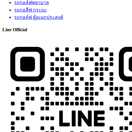
รถกอล์ฟพยาบาล
รถกอลืฟ กระบะ
รถกอล์ฟ ตู้อเนกประสงค์
Line Official