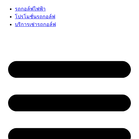
Skip
รถกอล์ฟไฟฟ้า
to
โปรโมชั่นรถกอล์ฟ
content
บริการเช่ารถกอล์ฟ