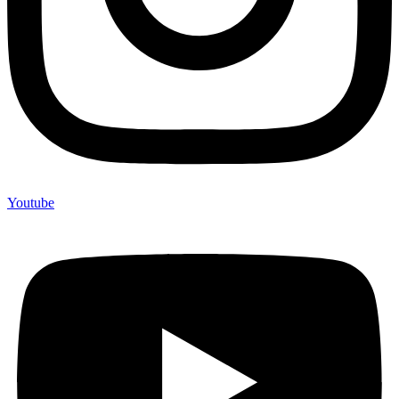
Youtube