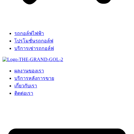
รถกอล์ฟไฟฟ้า
โปรโมชั่นรถกอล์ฟ
บริการเช่ารถกอล์ฟ
ผลงานของเรา
บริการหลังการขาย
เกี่ยวกับเรา
ติดต่อเรา